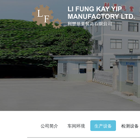
公司简介
车间环境
生产设备
检测设备