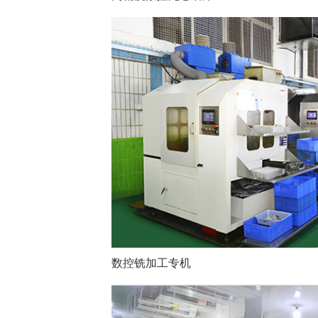
数控铣加工专机