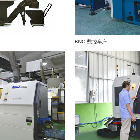
BNC-数控车床