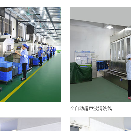
全自动超声波清洗线