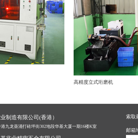
高精度立式珩磨机
索取
业制造有限公司(香港）
港九龙葵涌打砖坪街302地段华基大厦一期16楼K室
邮箱