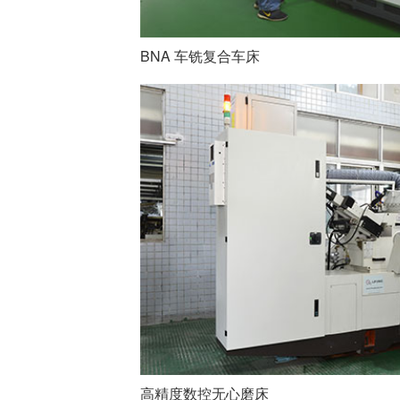
BNA 车铣复合车床
高精度数控无心磨床